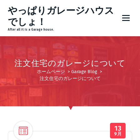
コ
やっぱりガレージハウス
ン
テ
でしょ！
ン
After all it is a Garage house.
ツ
へ
ス
キ
注文住宅のガレージについて
ッ
プ
ホームページ
>
Garage Blog
>
注文住宅のガレージについて
13
9月