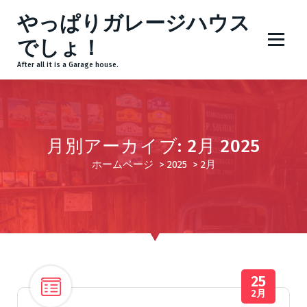
コ
やっぱりガレージハウス
ン
テ
でしょ！
ン
After all it is a Garage house.
ツ
へ
ス
キ
ッ
月別アーカイブ: 2月 2025
プ
ホームページ
>
2025
>
2月
25
2月