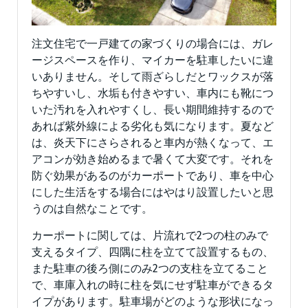
注文住宅で一戸建ての家づくりの場合には、ガレ
ージスペースを作り、マイカーを駐車したいに違
いありません。そして雨ざらしだとワックスが落
ちやすいし、水垢も付きやすい、車内にも靴につ
いた汚れを入れやすくし、長い期間維持するので
あれば紫外線による劣化も気になります。夏など
は、炎天下にさらされると車内が熱くなって、エ
アコンが効き始めるまで暑くて大変です。それを
防ぐ効果があるのがカーポートであり、車を中心
にした生活をする場合にはやはり設置したいと思
うのは自然なことです。
カーポートに関しては、片流れで2つの柱のみで
支えるタイプ、四隅に柱を立てて設置するもの、
また駐車の後ろ側にのみ2つの支柱を立てること
で、車庫入れの時に柱を気にせず駐車ができるタ
イプがあります。駐車場がどのような形状になっ