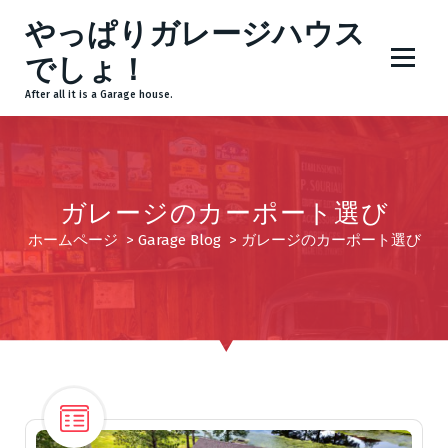
コ
やっぱりガレージハウス
ン
テ
でしょ！
ン
After all it is a Garage house.
ツ
へ
ス
キ
ッ
ガレージのカーポート選び
プ
ホームページ
>
Garage Blog
>
ガレージのカーポート選び