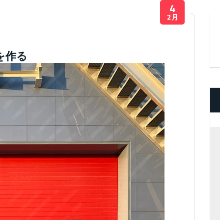
4
2月
を作る