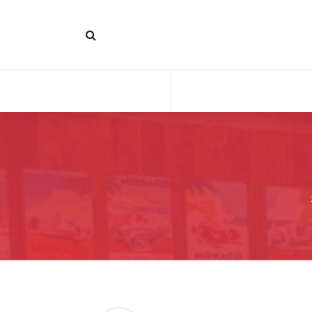
コ
ン
テ
ン
ツ
へ
ス
キ
ッ
プ