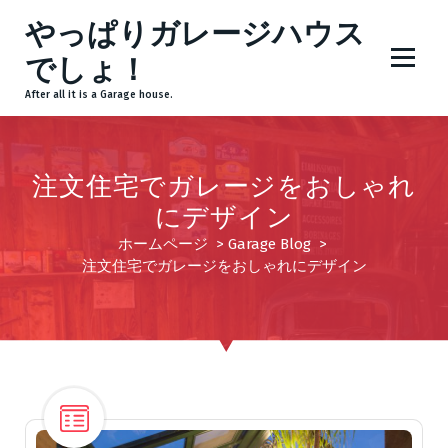
コ
やっぱりガレージハウス
ン
テ
でしょ！
ン
After all it is a Garage house.
ツ
へ
ス
キ
注文住宅でガレージをおしゃれ
ッ
にデザイン
プ
ホームページ
>
Garage Blog
>
注文住宅でガレージをおしゃれにデザイン