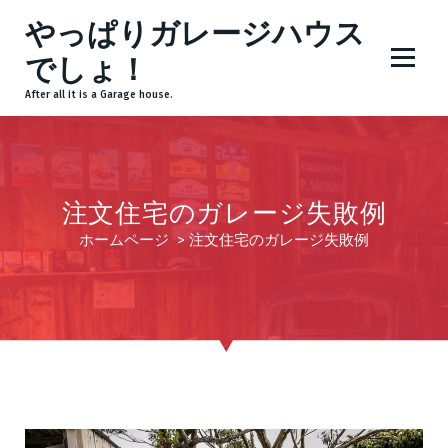
コ
やっぱりガレージハウス
ン
テ
でしょ！
ン
After all it is a Garage house.
ツ
へ
ス
キ
ッ
注文住宅のガレージ失敗例
プ
ホームページ
>
注文住宅のガレージ失敗例