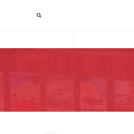
コ
ン
テ
ン
ツ
へ
ス
キ
ッ
プ