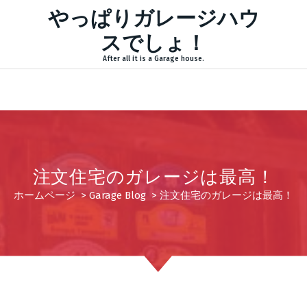
やっぱりガレージハウ
スでしょ！
After all it is a Garage house.
注文住宅のガレージは最高！
ホームページ
>
Garage Blog
>
注文住宅のガレージは最高！